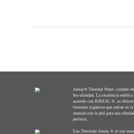
" >
Jonzac® Thermal Water, cuidado d
bio-afinidad. La excelencia estética
acuerdo con JONZAC ®, es ofrecer
fórmulas orgánicas que entran en la
ósmosis con la piel para una afinida
perfecta.
" >
Eau Thermale Jonzac ® es una mar