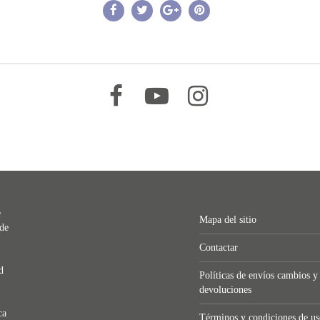
–
–
–
e
Mapa del sitio
 de
Contactar
d
Políticas de envíos cambios y
devoluciones
ca
Términos y condiciones de us