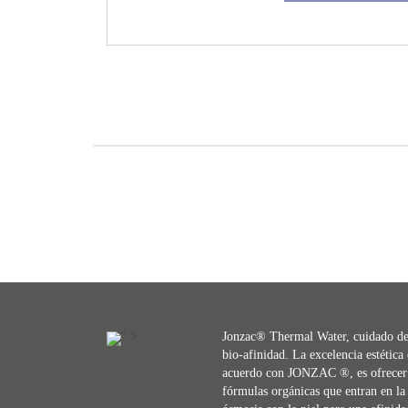
" >
Jonzac® Thermal Water, cuidado d
bio-afinidad. La excelencia estética
acuerdo con JONZAC ®, es ofrecer
fórmulas orgánicas que entran en la