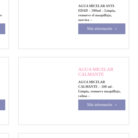
AGUA MICELAR ANTI-
EDAD – 500ml – Limpia,
ce
remueve el maquillaje,
suaviza –
Más información
AGUA MICELAR
CALMANTE
AGUA MICELAR
CALMANTE – 100 ml -
Limpia, remueve maquillaje,
calma –
Más información