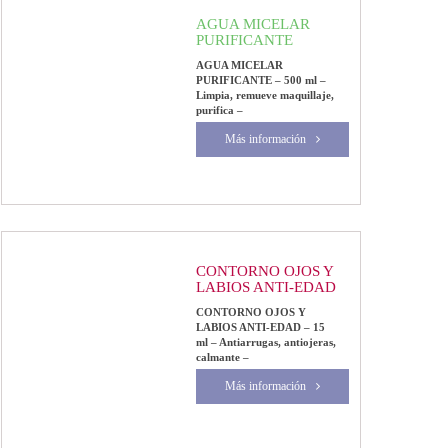
AGUA MICELAR
PURIFICANTE
AGUA MICELAR
PURIFICANTE – 500 ml –
Limpia, remueve maquillaje,
purifica –
Más información
CONTORNO OJOS Y
LABIOS ANTI-EDAD
CONTORNO OJOS Y
LABIOS ANTI-EDAD – 15
ml – Antiarrugas, antiojeras,
calmante –
Más información