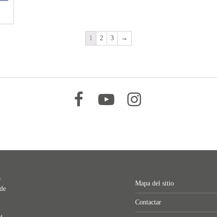
1
2
3
→
–
–
–
e
Mapa del sitio
 de
Contactar