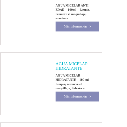
AGUA MICELAR ANTI-
EDAD – 100ml – Limpia,
remueve el maquillaje,
suaviza –
Más información
AGUA MICELAR
HIDRATANTE
AGUA MICELAR
HIDRATANTE – 100 ml –
Limpia, remueve el
maquillaje, hidrata –
Más información