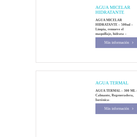
AGUA MICELAR
HIDRATANTE
AGUA MICELAR
HIDRATANTE – 500ml –
Limpia, remueve el
maquillaje, hidrata –
Más información
AGUA TERMAL
AGUA TERMAL – 300 ML 
Calmante, Regeneradora,
Isotónica-
Más información