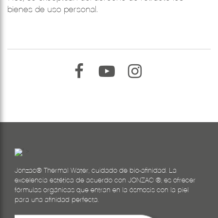
bienes de uso personal.
–
–
–
" >
Jonzac® Thermal Water, cuidado de bio-afinidad. La
excelencia estética de acuerdo con JONZAC ®, es ofrecer
fórmulas orgánicas que entran en la ósmosis con la piel
para una afinidad perfecta.