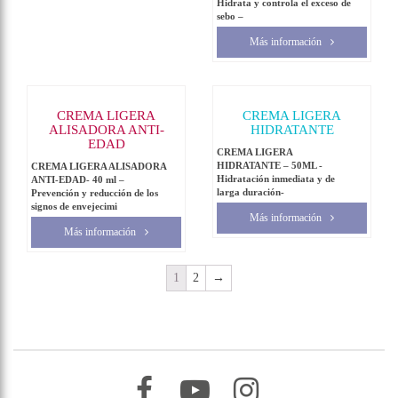
Hidrata y controla el exceso de
sebo –
Más información
CREMA LIGERA
CREMA LIGERA
ALISADORA ANTI-
HIDRATANTE
EDAD
CREMA LIGERA
HIDRATANTE – 50ML -
CREMA LIGERA ALISADORA
Hidratación inmediata y de
ANTI-EDAD- 40 ml –
larga duración-
Prevención y reducción de los
signos de envejecimi
Más información
Más información
1
2
→
–
–
–