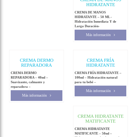
HIDRATANTE
CREMA DE MANOS
HIDRATANTE – 50 ML -
Hidratación Inmediata Y de
Larga Duración-
Más información
CREMA DERMO
CREMA FRÍA
REPARADORA
HIDRATANTE
CREMA DERMO
CREMA FRÍA HIDRATANTE –
REPARADORA – 40ml –
100ml – Hidratación natural
Suavizante, calmante y
para tu bebé –
reparadora –
Más información
Más información
CREMA HIDRATANTE
MATIFICANTE
CREMA HIDRATANTE
MATIFICANTE – 50ml –