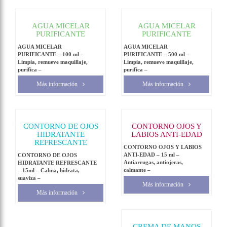
AGUA MICELAR
AGUA MICELAR
PURIFICANTE
PURIFICANTE
AGUA MICELAR
AGUA MICELAR
PURIFICANTE – 100 ml –
PURIFICANTE – 500 ml –
Limpia, remueve maquillaje,
Limpia, remueve maquillaje,
purifica –
purifica –
Más información
Más información
CONTORNO DE OJOS
CONTORNO OJOS Y
HIDRATANTE
LABIOS ANTI-EDAD
REFRESCANTE
CONTORNO OJOS Y LABIOS
ANTI-EDAD – 15 ml –
CONTORNO DE OJOS
Antiarrugas, antiojeras,
HIDRATANTE REFRESCANTE
calmante –
– 15ml – Calma, hidrata,
suaviza –
Más información
Más información
CREMA DE MANOS