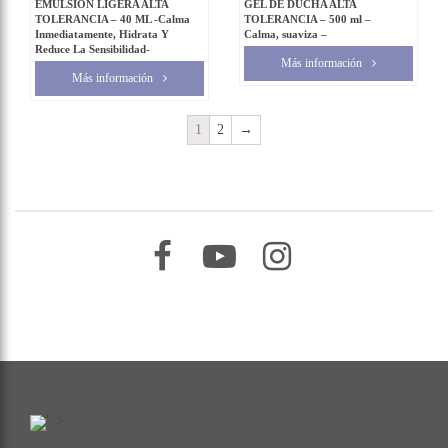
EMULSION LIGERA ALTA
GEL DE DUCHA ALTA
TOLERANCIA – 40 ML -Calma
TOLERANCIA – 500 ml –
Inmediatamente, Hidrata Y
Calma, suaviza –
Reduce La Sensibilidad-
Más información
Más información
1
2
→
–
–
–
" >