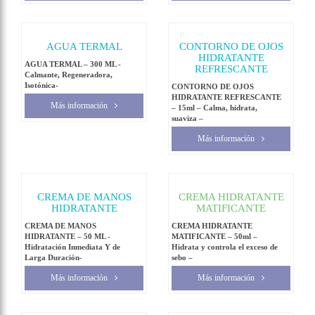
AGUA TERMAL
CONTORNO DE OJOS
HIDRATANTE
AGUA TERMAL – 300 ML -
REFRESCANTE
Calmante, Regeneradora,
Isotónica-
CONTORNO DE OJOS
HIDRATANTE REFRESCANTE
Más información
– 15ml – Calma, hidrata,
suaviza –
Más información
CREMA DE MANOS
CREMA HIDRATANTE
HIDRATANTE
MATIFICANTE
CREMA DE MANOS
CREMA HIDRATANTE
HIDRATANTE – 50 ML -
MATIFICANTE – 50ml –
Hidratación Inmediata Y de
Hidrata y controla el exceso de
Larga Duración-
sebo –
Más información
Más información