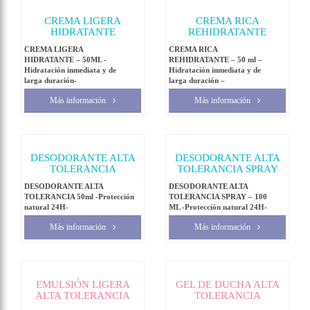
CREMA LIGERA
CREMA RICA
HIDRATANTE
REHIDRATANTE
CREMA LIGERA
CREMA RICA
HIDRATANTE – 50ML -
REHIDRATANTE – 50 ml –
Hidratación inmediata y de
Hidratación inmediata y de
larga duración-
larga duración –
Más información
Más información
DESODORANTE ALTA
DESODORANTE ALTA
TOLERANCIA
TOLERANCIA SPRAY
DESODORANTE ALTA
DESODORANTE ALTA
TOLERANCIA 50ml -Protección
TOLERANCIA SPRAY – 100
natural 24H-
ML -Protección natural 24H-
Más información
Más información
EMULSIÓN LIGERA
GEL DE DUCHA ALTA
ALTA TOLERANCIA
TOLERANCIA