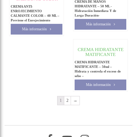
CREMA DE MANOS
HIDRATANTE – 50 ML -
CREMA ANTI-
Hidratación Inmediata Y de
ENROJECIMIENTO
Larga Duración-
CALMANTE COLOR – 40 ML –
Previene el Enrojecimiento
Más información
Más información
CREMA HIDRATANTE
MATIFICANTE
CREMA HIDRATANTE
MATIFICANTE – 50ml –
Hidrata y controla el exceso de
sebo –
Más información
1
2
→
–
–
–