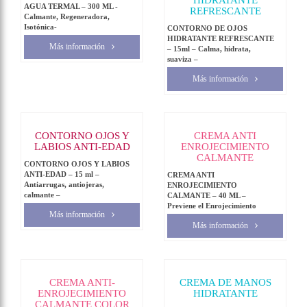
HIDRATANTE
AGUA TERMAL – 300 ML -
REFRESCANTE
Calmante, Regeneradora,
Isotónica-
CONTORNO DE OJOS
HIDRATANTE REFRESCANTE
Más información
– 15ml – Calma, hidrata,
suaviza –
Más información
CONTORNO OJOS Y
CREMA ANTI
LABIOS ANTI-EDAD
ENROJECIMIENTO
CALMANTE
CONTORNO OJOS Y LABIOS
ANTI-EDAD – 15 ml –
CREMA ANTI
Antiarrugas, antiojeras,
ENROJECIMIENTO
calmante –
CALMANTE – 40 ML –
Previene el Enrojecimiento
Más información
Más información
CREMA ANTI-
CREMA DE MANOS
ENROJECIMIENTO
HIDRATANTE
CALMANTE COLOR